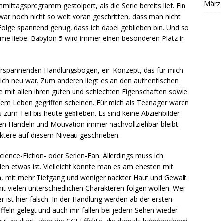
März
ittagsprogramm gestolpert, als die Serie bereits lief. Ein
l war noch nicht so weit voran geschritten, dass man nicht
Folge spannend genug, dass ich dabei geblieben bin. Und so
ilme liebe: Babylon 5 wird immer einen besonderen Platz in
berspannenden Handlungsbogen, ein Konzept, das für mich
lich neu war. Zum anderen liegt es an den authentischen
e mit allen ihren guten und schlechten Eigenschaften sowie
dem Leben gegriffen scheinen. Für mich als Teenager waren
s zum Teil bis heute geblieben. Es sind keine Abziehbilder
ren Handeln und Motivation immer nachvollziehbar bleibt.
ktere auf diesem Niveau geschrieben.
ience-Fiction- oder Serien-Fan. Allerdings muss ich
eden etwas ist. Vielleicht könnte man es am ehesten mit
, mit mehr Tiefgang und weniger nackter Haut und Gewalt.
t vielen unterschiedlichen Charakteren folgen wollen. Wer
r ist hier falsch. In der Handlung werden ab der ersten
affeln gelegt und auch mir fallen bei jedem Sehen wieder
gut gealtert, aber die CGI-Effekte, die damals bahnbrechend