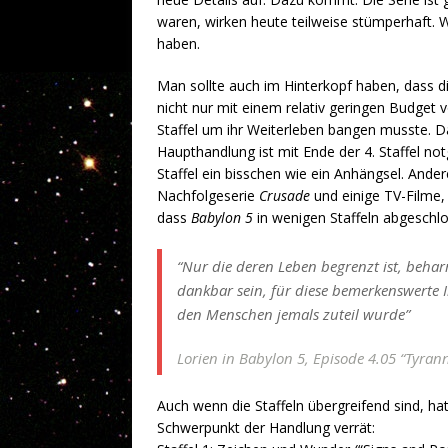
waren, wirken heute teilweise stümperhaft. W
haben.
Man sollte auch im Hinterkopf haben, dass di
nicht nur mit einem relativ geringen Budge
Staffel um ihr Weiterleben bangen musste. Da
Haupthandlung ist mit Ende der 4. Staffel n
Staffel ein bisschen wie ein Anhängsel. Ande
Nachfolgeserie
Crusade
und einige TV-Filme, s
dass
Babylon 5
in wenigen Staffeln abgeschl
“Nur die deren Leben begrenzt ist, behar
dankbar sein, für diese bemerkenswerte I
den Menschen jemals zuteil wurde”
Lorien in
Babylon 5
, Episode 4.05 “Tyra
Auch wenn die Staffeln übergreifend sind, ha
Schwerpunkt der Handlung verrät: