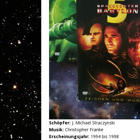
Schöpfer:
J. Michael Straczynski
Musik:
Christopher Franke
Erscheinungsjahr:
1994 bis 1998