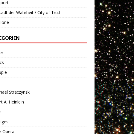
sport
tadt der Wahrheit / City of Truth
alone
EGORIEN
er
cs
opie
chael Straczynski
t A. Heinlein
n
iges
e Opera