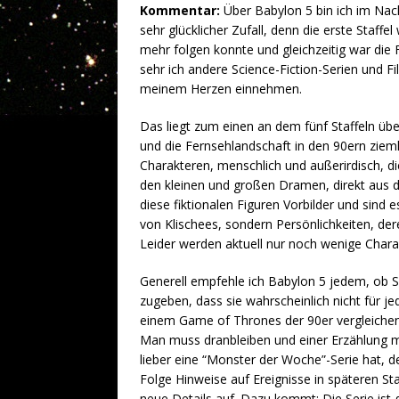
Kommentar:
Über Babylon 5 bin ich im Nachm
sehr glücklicher Zufall, denn die erste Staffe
mehr folgen konnte und gleichzeitig war die 
sehr ich andere Science-Fiction-Serien und F
meinem Herzen einnehmen.
Das liegt zum einen an dem fünf Staffeln ü
und die Fernsehlandschaft in den 90ern ziem
Charakteren, menschlich und außerirdisch, di
den kleinen und großen Dramen, direkt aus 
diese fiktionalen Figuren Vorbilder und sind e
von Klischees, sondern Persönlichkeiten, de
Leider werden aktuell nur noch wenige Chara
Generell empfehle ich Babylon 5 jedem, ob Sc
zugeben, dass sie wahrscheinlich nicht für j
einem Game of Thrones der 90er vergleichen
Man muss dranbleiben und einer Erzählung mi
lieber eine “Monster der Woche”-Serie hat, de
Folge Hinweise auf Ereignisse in späteren St
neue Details auf. Dazu kommt: Die Serie ist 