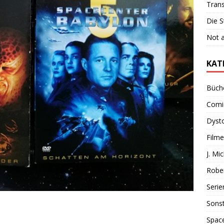
Tran
Die S
Not 
KAT
Büch
Comi
Dyst
Filme
J. Mi
Rober
Serie
Sonst
Spac