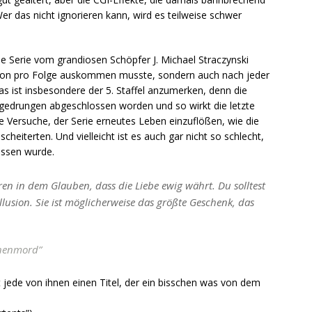
er das nicht ignorieren kann, wird es teilweise schwer
e Serie vom grandiosen Schöpfer J. Michael Straczynski
t von pro Folge auskommen musste, sondern auch nach jeder
s ist insbesondere der 5. Staffel anzumerken, denn die
otgedrungen abgeschlossen worden und so wirkt die letzte
re Versuche, der Serie erneutes Leben einzuflößen, wie die
cheiterten. Und vielleicht ist es auch gar nicht so schlecht,
ossen wurde.
ren in dem Glauben, dass die Liebe ewig währt. Du solltest
llusion. Sie ist möglicherweise das größte Geschenk, das
nnenmord”
t jede von ihnen einen Titel, der ein bisschen was von dem