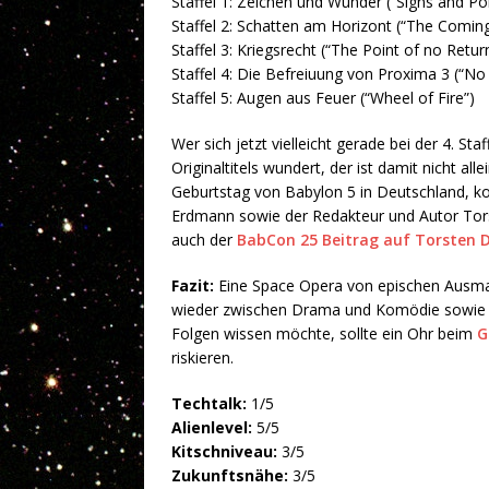
Staffel 1: Zeichen und Wunder (“Signs and Po
Staffel 2: Schatten am Horizont (“The Comin
Staffel 3: Kriegsrecht (“The Point of no Retur
Staffel 4: Die Befreiuung von Proxima 3 (“No 
Staffel 5: Augen aus Feuer (“Wheel of Fire”)
Wer sich jetzt vielleicht gerade bei der 4. St
Originaltitels wundert, der ist damit nicht a
Geburtstag von Babylon 5 in Deutschland, ko
Erdmann sowie der Redakteur und Autor Torst
auch der
BabCon 25 Beitrag auf Torsten D
Fazit:
Eine Space Opera von epischen Ausma
wieder zwischen Drama und Komödie sowie 
Folgen wissen möchte, sollte ein Ohr beim
G
riskieren.
Techtalk:
1/5
Alienlevel:
5/5
Kitschniveau:
3/5
Zukunftsnähe:
3/5