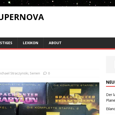
SUPERNOVA
STIGES
LEXIKON
ABOUT
Michael Straczynski
,
Serien
0
NEU
Der l
Plan
Eilan