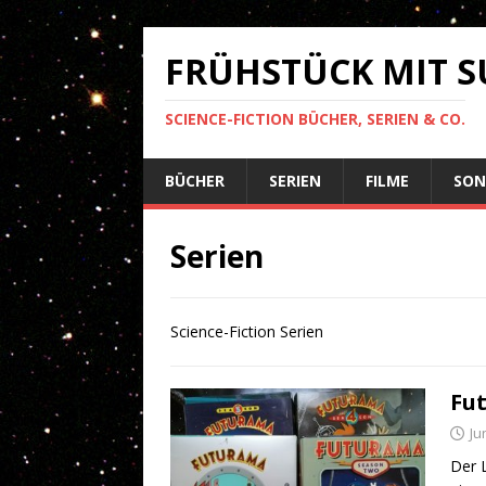
FRÜHSTÜCK MIT 
SCIENCE-FICTION BÜCHER, SERIEN & CO.
BÜCHER
SERIEN
FILME
SON
Serien
Science-Fiction Serien
Fu
Ju
Der L