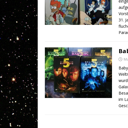
einge
aufg
Vorst
31. 
fluc
Parad
Ba
Ma
Babyl
Weltr
wurd
Galax
Besat
im La
Gesc