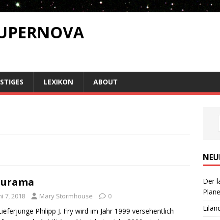
SUPERNOVA
STIGES
LEXIKON
ABOUT
NEU
turama
Der l
Plan
ni 7, 2018
Mary Stormhouse
0
Eilan
ieferjunge Philipp J. Fry wird im Jahr 1999 versehentlich