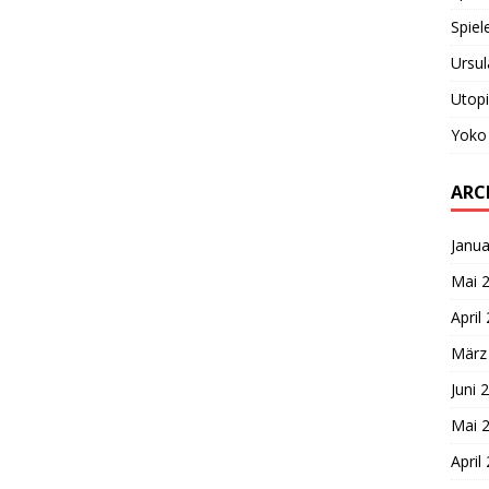
Spiel
Ursul
Utop
Yoko
ARC
Janua
Mai 
April
März
Juni 
Mai 
April