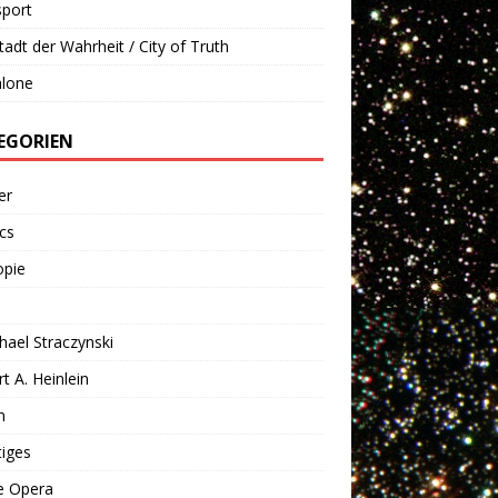
sport
tadt der Wahrheit / City of Truth
alone
EGORIEN
er
cs
opie
chael Straczynski
t A. Heinlein
n
iges
e Opera