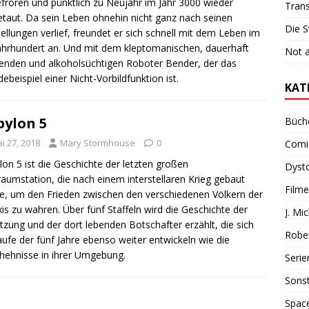
froren und pünktlich zu Neujahr im Jahr 3000 wieder
Tran
etaut. Da sein Leben ohnehin nicht ganz nach seinen
Die S
ellungen verlief, freundet er sich schnell mit dem Leben im
Jahrhundert an. Und mit dem kleptomanischen, dauerhaft
Not 
henden und alkoholsüchtigen Roboter Bender, der das
ebeispiel einer Nicht-Vorbildfunktion ist.
KAT
bylon 5
Büch
i 27, 2018
Mary Stormhouse
0
Comi
on 5 ist die Geschichte der letzten großen
Dyst
aumstation, die nach einem interstellaren Krieg gebaut
Filme
e, um den Frieden zwischen den verschiedenen Völkern der
is zu wahren. Über fünf Staffeln wird die Geschichte der
J. Mi
zung und der dort lebenden Botschafter erzählt, die sich
Rober
ufe der fünf Jahre ebenso weiter entwickeln wie die
hehnisse in ihrer Umgebung.
Serie
Sonst
Spac